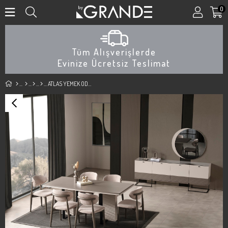
0
Tüm Alışverişlerde
Evinize Ücretsiz Teslimat
ATLAS YEMEK ODASI