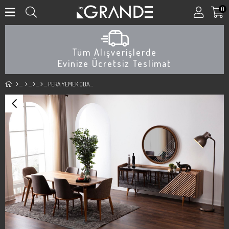
0
Tüm Alışverişlerde
Evinize Ücretsiz Teslimat
PERA YEMEK ODASI TAKIM