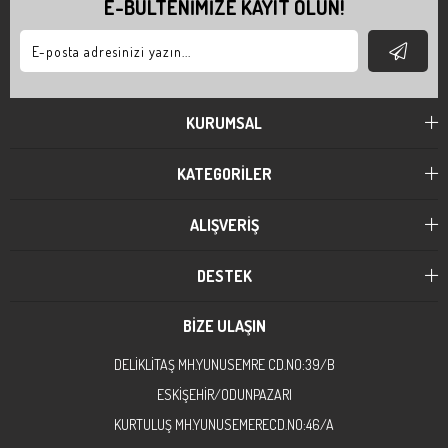
E-BÜLTENİMİZE KAYIT OLUN!
KURUMSAL
KATEGORİLER
ALIŞVERİŞ
DESTEK
BİZE ULAŞIN
DELİKLİTAŞ MH.YUNUSEMRE CD.NO:39/B
ESKİŞEHİR/ODUNPAZARI
KURTULUŞ MH.YUNUSEMERECD.NO:46/A