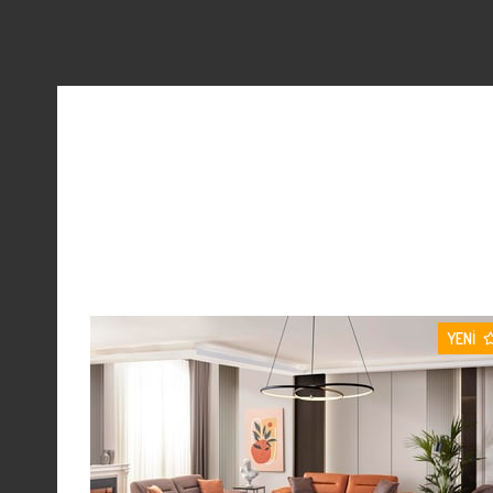
YENI
ÜRÜN