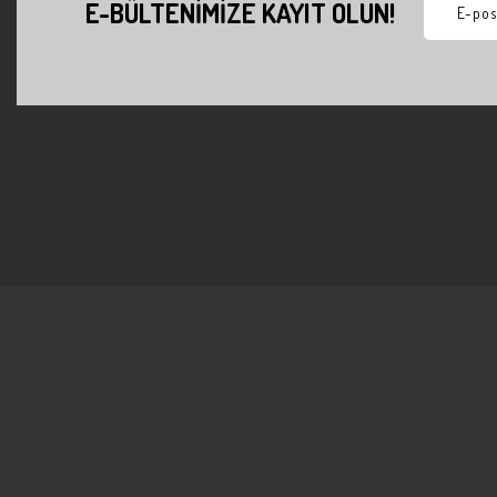
E-BÜLTENİMİZE KAYIT OLUN!
KURUMSAL
KATEGORİLER
Hakkımızda
Oturma Odası
Gizlilik Politikası
Üçlü Koltuklar
İletişim
Berjerler
Aksesuarlar