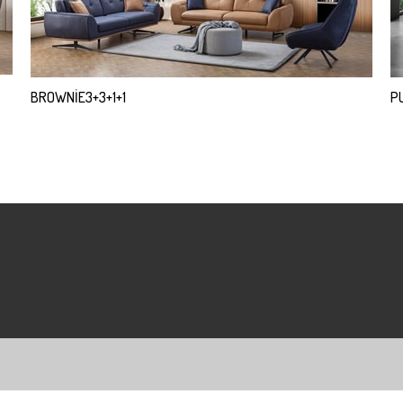
BROWNİE3+3+1+1
P