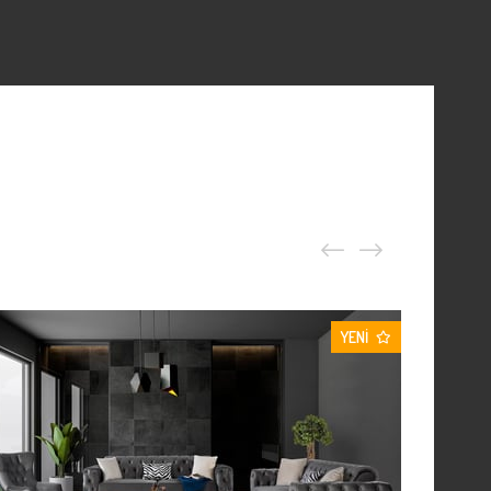
YENI
ÜRÜN