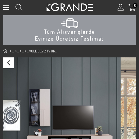
0
Tüm Alışverişlerde
Evinize Ücretsiz Teslimat
VOLE CEVİZ TV ÜNİTESİ ALT ÜST